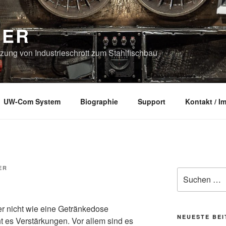
DER
ung von Industrieschrott zum Stahlfischbau
UW-Com System
Biographie
Support
Kontakt / 
ER
Suche
nach:
er nicht wie eine Getränkedose
NEUESTE BE
 es Verstärkungen. Vor allem sind es