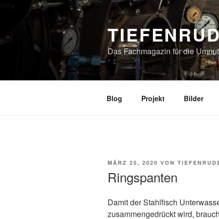
Zum
Inhalt
TIEFENRU
springen
Das Fachmagazin für die Umnutz
Blog
Projekt
Bilder
VERÖFFENTLICHT
MÄRZ 25, 2020
VON
TIEFENRUD
AM
Ringspanten
Damit der Stahlfisch Unterwass
zusammengedrückt wird, braucht